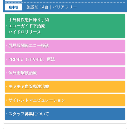
施設前 14台｜バリアフリー
駐車場
手外科疾患日帰り手術
エコーガイド下治療
ハイドロリリース
乳児股関節エコー検診
PRP-FD（PFC-FD）療法
体外衝撃波治療
モヤモヤ血管動注治療
サイレントマニピュレーション
スタッフ募集について