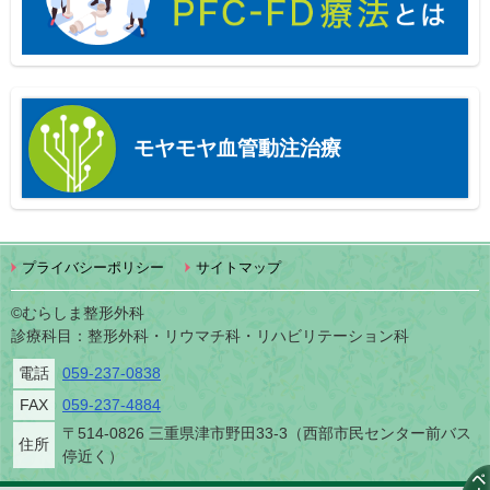
モヤモヤ血管動注治療
プライバシーポリシー
サイトマップ
©むらしま整形外科
診療科目：整形外科・リウマチ科・リハビリテーション科
電話
059-237-0838
FAX
059-237-4884
〒514-0826 三重県津市野田33-3（西部市民センター前バス
住所
停近く）