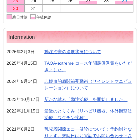
23
24
25
26
27
28
29
30
31
終日休診
午後休診
Information
2026年2月3日
動注治療の進展状況について
2025年4月15日
TAOA-extreme コース年間最優秀賞をいただ
きました。
2024年5月14日
非観血的肩関節受動術（サイレントマニピュ
レーション）について
2023年10月17日
新たな試み「動注治療」を開始しました。
2022年11月15日
最近のとりくみ（リハビリ機器、体外衝撃波
治療、ワクチン接種）
2021年6月2日
乳児股関節エコー健診について：予約制とな
ります。来院日はお電話でお問い合わせ下さ